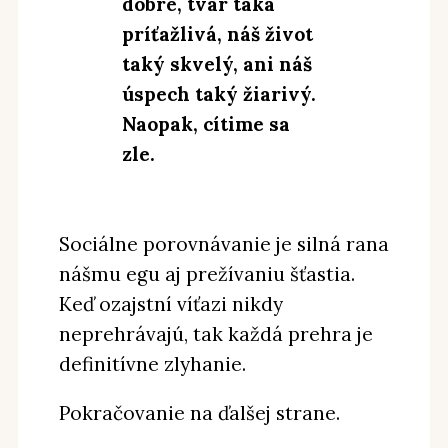
dobré, tvár taká
príťažlivá, náš život
taký skvelý, ani náš
úspech taký žiarivý.
Naopak, cítime sa
zle.
Sociálne porovnávanie je silná rana
nášmu egu aj prežívaniu šťastia.
Keď ozajstní víťazi nikdy
neprehrávajú, tak každá prehra je
definitívne zlyhanie.
Pokračovanie na ďalšej strane.