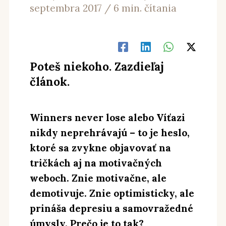
septembra 2017
/
6 min. čítania
Poteš niekoho. Zazdieľaj
článok.
Winners never lose alebo Víťazi
nikdy neprehrávajú – to je heslo,
ktoré sa zvykne objavovať na
tričkách aj na motivačných
weboch. Znie motivačne, ale
demotivuje. Znie optimisticky, ale
prináša depresiu a samovražedné
úmysly. Prečo je to tak?