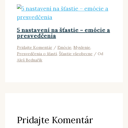
5 nastavení na šťastie – emócie a
presvedčenia
Pridajte Komentár
/
Emócie
,
Myslenie
,
Presvedčenia o šťastí
,
Šťastie všeobecne
/ Od
Aleš Bednařík
Pridajte Komentár