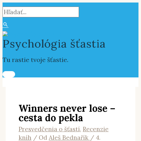
Hlavné
Preskočiť
Napíšte
Name*
E-
Webstránka
Vyhľadať:
Hľadať
Menu
na
sem...
mail*
obsah
Psychológia šťastia
Tu rastie tvoje šťastie.
Winners never lose –
cesta do pekla
Presvedčenia o šťastí
,
Recenzie
kníh
/ Od
Aleš Bednařík
/
4.