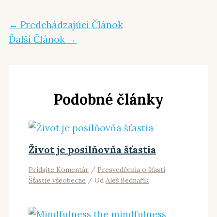
←
Predchádzajúci Článok
Ďalší Článok
→
Podobné články
Život je posilňovňa šťastia
Pridajte Komentár
/
Presvedčenia o šťastí
,
Šťastie všeobecne
/ Od
Aleš Bednařík