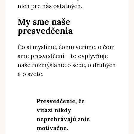
nich pre nás ostatných.
My sme naše
presvedčenia
Čo si myslíme, čomu veríme, o čom
sme presvedčení – to ovplyvňuje
naše rozmýšľanie o sebe, o druhých
a o svete.
Presvedčenie, že
víťazi nikdy
neprehrávajú znie
motivačne.