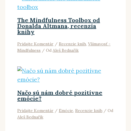
The Mindfulness Toolbox od
Donalda Altmana, recenzia
knihy
Pridajte Komentár
/
Recenzie kníh
,
Všímavosť -
Mindfulness
/ Od
Aleš Bednařík
Načo sú nám dobré pozitívne
emócie?
Pridajte Komentár
/
Emócie
,
Recenzie kníh
/ Od
Aleš Bednařík