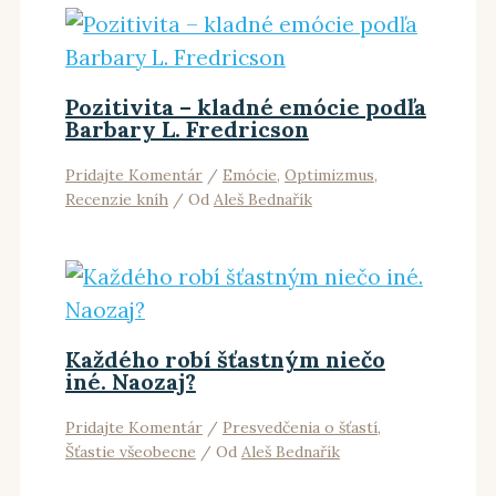
Pozitivita – kladné emócie podľa
Barbary L. Fredricson
Pridajte Komentár
/
Emócie
,
Optimizmus
,
Recenzie kníh
/ Od
Aleš Bednařík
Každého robí šťastným niečo
iné. Naozaj?
Pridajte Komentár
/
Presvedčenia o šťastí
,
Šťastie všeobecne
/ Od
Aleš Bednařík