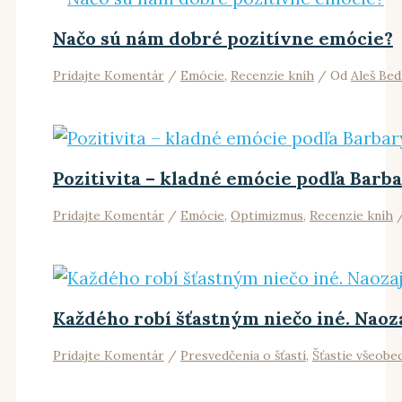
Načo sú nám dobré pozitívne emócie?
Pridajte Komentár
/
Emócie
,
Recenzie kníh
/ Od
Aleš Bed
Pozitivita – kladné emócie podľa Barba
Pridajte Komentár
/
Emócie
,
Optimizmus
,
Recenzie kníh
/
Každého robí šťastným niečo iné. Naoz
Pridajte Komentár
/
Presvedčenia o šťastí
,
Šťastie všeobe