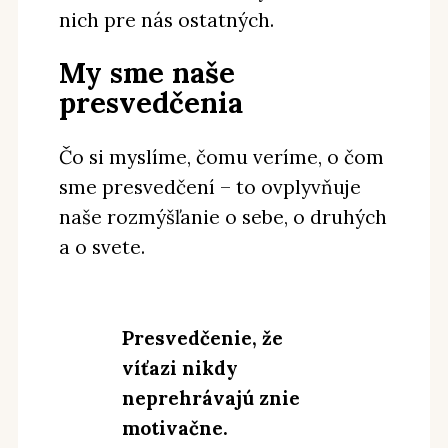
nich pre nás ostatných.
My sme naše
presvedčenia
Čo si myslíme, čomu veríme, o čom
sme presvedčení – to ovplyvňuje
naše rozmýšľanie o sebe, o druhých
a o svete.
Presvedčenie, že
víťazi nikdy
neprehrávajú znie
motivačne.