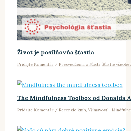
Život je posilňovňa šťastia
Pridajte Komentár
/
Presvedčenia o šťastí
,
Šťastie všeobe
The Mindfulness Toolbox od Donalda A
Pridajte Komentár
/
Recenzie kníh
,
Všímavosť - Mindfulne