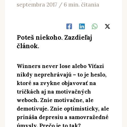
septembra 2017
/
6 min. čítania
Poteš niekoho. Zazdieľaj
článok.
Winners never lose alebo Víťazi
nikdy neprehrávajú – to je heslo,
ktoré sa zvykne objavovať na
tričkách aj na motivačných
weboch. Znie motivačne, ale
demotivuje. Znie optimisticky, ale
prináša depresiu a samovražedné
úmysly. Prečo je to tak?