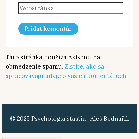
Táto stránka používa Akismet na
obmedzenie spamu.
Zistite, ako sa
spracovávajú údaje o vašich komentároch.
© 2025 Psychológia šťastia · Aleš Bednařík