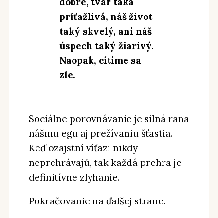
dobré, tvár taká
príťažlivá, náš život
taký skvelý, ani náš
úspech taký žiarivý.
Naopak, cítime sa
zle.
Sociálne porovnávanie je silná rana
nášmu egu aj prežívaniu šťastia.
Keď ozajstní víťazi nikdy
neprehrávajú, tak každá prehra je
definitívne zlyhanie.
Pokračovanie na ďalšej strane.