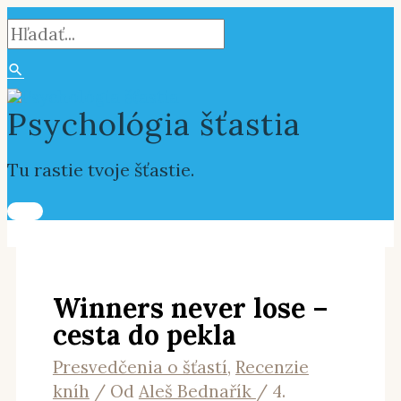
Hlavné
Preskočiť
Napíšte
Name*
E-
Webstránka
Vyhľadať:
Hľadať
Menu
na
sem...
mail*
obsah
Psychológia šťastia
Tu rastie tvoje šťastie.
Winners never lose –
cesta do pekla
Presvedčenia o šťastí
,
Recenzie
kníh
/ Od
Aleš Bednařík
/
4.