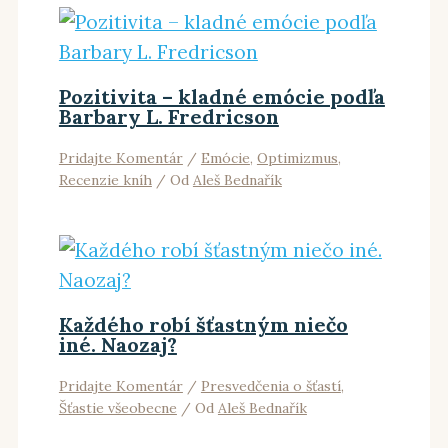
Pozitivita – kladné emócie podľa
Barbary L. Fredricson
Pridajte Komentár
/
Emócie
,
Optimizmus
,
Recenzie kníh
/ Od
Aleš Bednařík
Každého robí šťastným niečo
iné. Naozaj?
Pridajte Komentár
/
Presvedčenia o šťastí
,
Šťastie všeobecne
/ Od
Aleš Bednařík