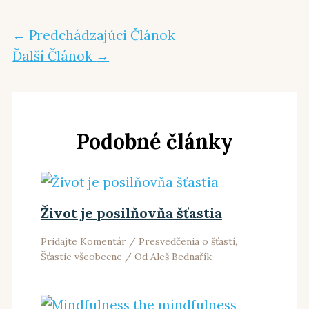
←
Predchádzajúci Článok
Ďalší Článok
→
Podobné články
Život je posilňovňa šťastia
Pridajte Komentár
/
Presvedčenia o šťastí
,
Šťastie všeobecne
/ Od
Aleš Bednařík