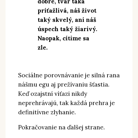
dobré, tvár taká
príťažlivá, náš život
taký skvelý, ani náš
úspech taký žiarivý.
Naopak, cítime sa
zle.
Sociálne porovnávanie je silná rana
nášmu egu aj prežívaniu šťastia.
Keď ozajstní víťazi nikdy
neprehrávajú, tak každá prehra je
definitívne zlyhanie.
Pokračovanie na ďalšej strane.