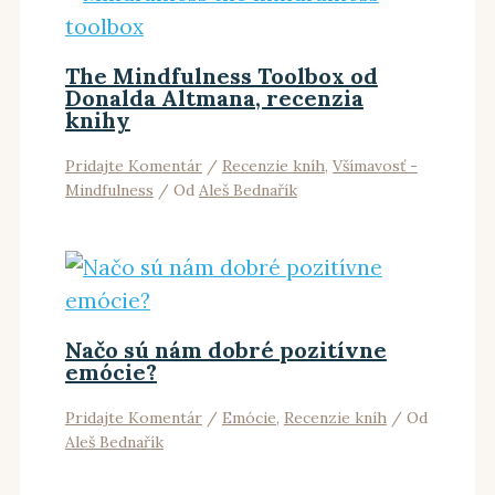
The Mindfulness Toolbox od
Donalda Altmana, recenzia
knihy
Pridajte Komentár
/
Recenzie kníh
,
Všímavosť -
Mindfulness
/ Od
Aleš Bednařík
Načo sú nám dobré pozitívne
emócie?
Pridajte Komentár
/
Emócie
,
Recenzie kníh
/ Od
Aleš Bednařík