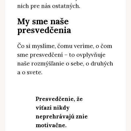
nich pre nás ostatných.
My sme naše
presvedčenia
Čo si myslíme, čomu veríme, o čom
sme presvedčení – to ovplyvňuje
naše rozmýšľanie o sebe, o druhých
a o svete.
Presvedčenie, že
víťazi nikdy
neprehrávajú znie
motivačne.