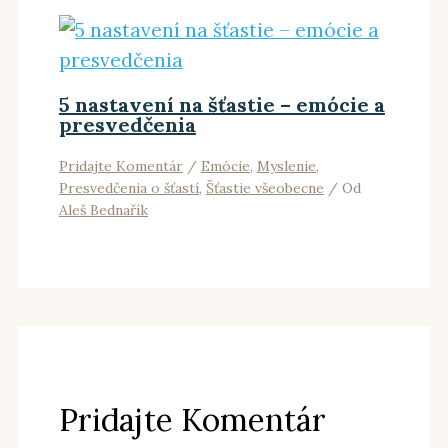
5 nastavení na šťastie – emócie a
presvedčenia
Pridajte Komentár
/
Emócie
,
Myslenie
,
Presvedčenia o šťastí
,
Šťastie všeobecne
/ Od
Aleš Bednařík
Pridajte Komentár