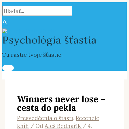
Hlavné
Preskočiť
Napíšte
Name*
E-
Webstránka
Vyhľadať:
Hľadať
Menu
na
sem...
mail*
obsah
Psychológia šťastia
Tu rastie tvoje šťastie.
Winners never lose –
cesta do pekla
Presvedčenia o šťastí
,
Recenzie
kníh
/ Od
Aleš Bednařík
/
4.