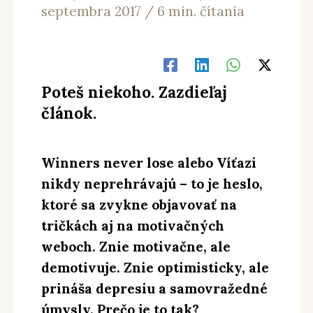
septembra 2017
/
6 min. čítania
Poteš niekoho. Zazdieľaj
článok.
Winners never lose alebo Víťazi
nikdy neprehrávajú – to je heslo,
ktoré sa zvykne objavovať na
tričkách aj na motivačných
weboch. Znie motivačne, ale
demotivuje. Znie optimisticky, ale
prináša depresiu a samovražedné
úmysly. Prečo je to tak?