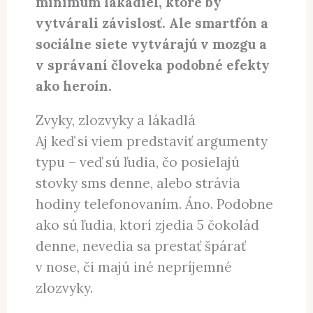
minimum lákadiel, ktoré by
vytvárali závislosť. Ale smartfón a
sociálne siete vytvárajú v mozgu a
v správaní človeka podobné efekty
ako heroín.
Zvyky, zlozvyky a lákadlá
Aj keď si viem predstaviť argumenty
typu – veď sú ľudia, čo posielajú
stovky sms denne, alebo strávia
hodiny telefonovaním. Áno. Podobne
ako sú ľudia, ktorí zjedia 5 čokolád
denne, nevedia sa prestať špárať
v nose, či majú iné nepríjemné
zlozvyky.