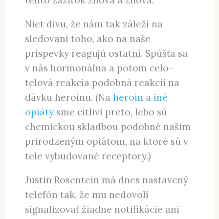
tento zážitok znova a znova.
Niet divu, že nám tak záleží na
sledovaní toho, ako na naše
príspevky reagujú ostatní. Spúšťa sa
v nás hormonálna a potom celo-
telová reakcia podobná reakcii na
dávku heroínu. (Na
heroín a iné
opiáty
sme citliví preto, lebo sú
chemickou skladbou podobné našim
prirodzeným opiátom, na ktoré sú v
tele vybudované receptory.)
Justin Rosentein má dnes nastavený
telefón tak, že mu nedovolí
signalizovať žiadne notifikácie ani