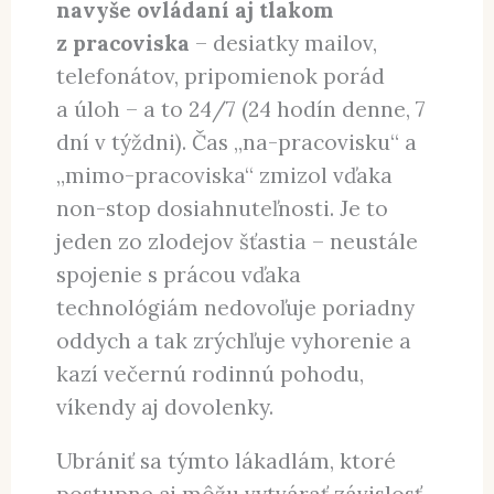
navyše ovládaní aj tlakom
z pracoviska
– desiatky mailov,
telefonátov, pripomienok porád
a úloh – a to 24/7 (24 hodín denne, 7
dní v týždni). Čas „na-pracovisku“ a
„mimo-pracoviska“ zmizol vďaka
non-stop dosiahnuteľnosti. Je to
jeden zo zlodejov šťastia – neustále
spojenie s prácou vďaka
technológiám nedovoľuje poriadny
oddych a tak zrýchľuje vyhorenie a
kazí večernú rodinnú pohodu,
víkendy aj dovolenky.
Ubrániť sa týmto lákadlám, ktoré
postupne aj môžu vytvárať závislosť,