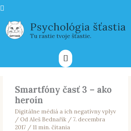
Preskočiť
Hľadať
na
Hlavné
obsah
Psychológia šťastia
Menu
Tu rastie tvoje šťastie.
Smartfóny časť 3 – ako
heroín
Digitálne médiá a ich negatívny vplyv
/ Od
Aleš Bednařík
/
7. decembra
2017
/
11 min. čítania