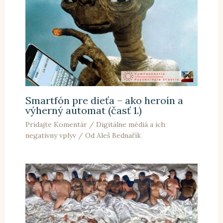
Smartfón pre dieťa – ako heroín a
výherný automat (časť 1.)
Pridajte Komentár
/
Digitálne médiá a ich
negatívny vplyv
/ Od
Aleš Bednařík