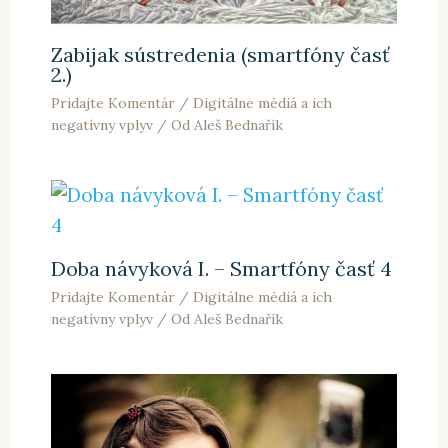
Zabijak sústredenia (smartfóny časť
2.)
Pridajte Komentár
/
Digitálne médiá a ich
negatívny vplyv
/ Od
Aleš Bednařík
Doba návyková I. – Smartfóny časť 4
Pridajte Komentár
/
Digitálne médiá a ich
negatívny vplyv
/ Od
Aleš Bednařík