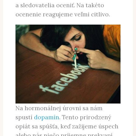
a sledovatelia oceniť. Na takéto
ocenenie reagujeme veľmi citlivo.
Na hormonálnej úrovni sa nám
spustí
dopamín
. Tento prirodzený
opiát sa spúšťa, keď zažijeme úspech
alebo nás niečo príjemne prekvapí.