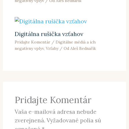
negatívny vplyv
/ Od
Aleš Bednařík
Digitálna rušička vzťahov
Pridajte Komentár
/
Digitálne médiá a ich
negatívny vplyv
,
Vzťahy
/ Od
Aleš Bednařík
Pridajte Komentár
Vaša e-mailová adresa nebude
zverejnená.
Vyžadované polia sú
označené
*