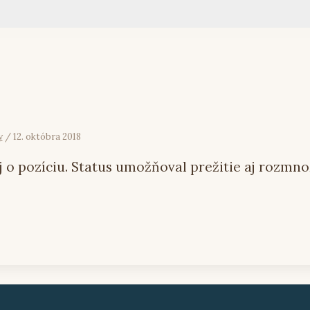
y
/
12. októbra 2018
 aj o pozíciu. Status umožňoval prežitie aj rozm