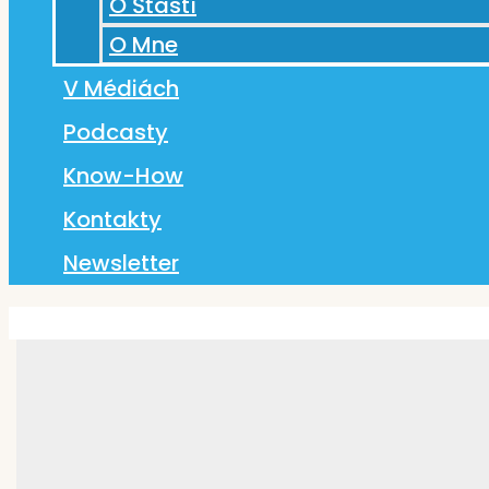
O Šťastí
O Mne
V Médiách
Podcasty
Know-How
Kontakty
Newsletter