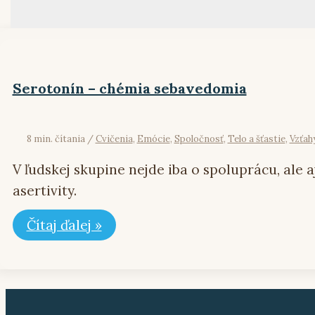
Serotonín – chémia sebavedomia
8 min. čítania
/
Cvičenia
,
Emócie
,
Spoločnosť
,
Telo a šťastie
,
Vzťah
V ľudskej skupine nejde iba o spoluprácu, ale
asertivity.
Čítaj ďalej »