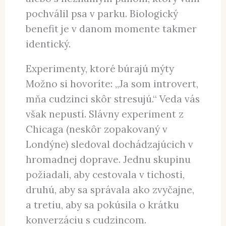
pochválil psa v parku. Biologický
benefit je v danom momente takmer
identický.
Experimenty, ktoré búrajú mýty
Možno si hovoríte: „Ja som introvert,
mňa cudzinci skôr stresujú.“ Veda vás
však nepustí. Slávny experiment z
Chicaga (neskôr zopakovaný v
Londýne) sledoval dochádzajúcich v
hromadnej doprave. Jednu skupinu
požiadali, aby cestovala v tichosti,
druhú, aby sa správala ako zvyčajne,
a tretiu, aby sa pokúsila o krátku
konverzáciu s cudzincom.