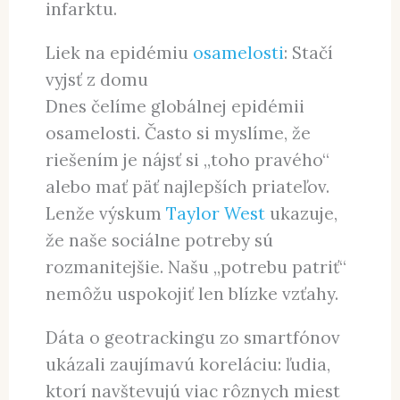
infarktu.
Liek na epidémiu
osamelosti
: Stačí
vyjsť z domu
Dnes čelíme globálnej epidémii
osamelosti. Často si myslíme, že
riešením je nájsť si „toho pravého“
alebo mať päť najlepších priateľov.
Lenže výskum
Taylor West
ukazuje,
že naše sociálne potreby sú
rozmanitejšie. Našu „potrebu patriť“
nemôžu uspokojiť len blízke vzťahy.
Dáta o geotrackingu zo smartfónov
ukázali zaujímavú koreláciu: ľudia,
ktorí navštevujú viac rôznych miest