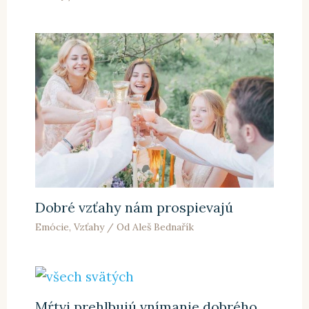
Dobré vzťahy nám prospievajú
Emócie
,
Vzťahy
/ Od
Aleš Bednařík
Mŕtvi prehlbujú vnímanie dobrého