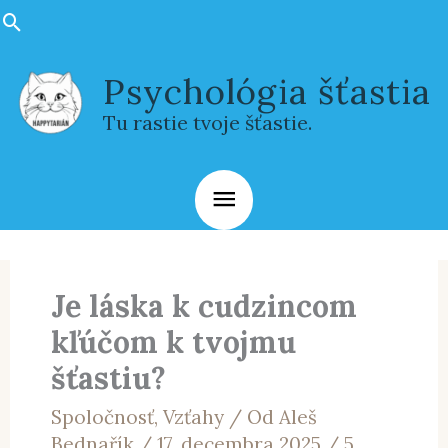
Preskočiť
Hľadať
na
Hlavné
obsah
Psychológia šťastia
Menu
Tu rastie tvoje šťastie.
Je láska k cudzincom
kľúčom k tvojmu
šťastiu?
Spoločnosť
,
Vzťahy
/ Od
Aleš
Bednařík
/
17. decembra 2025
/
5