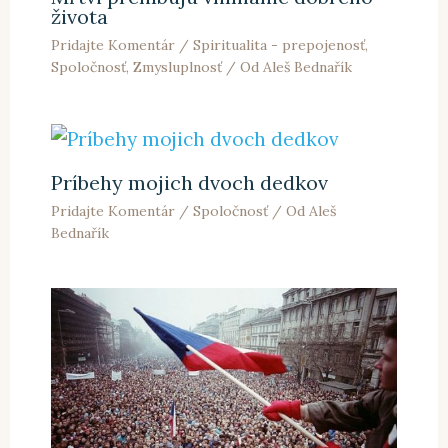
života
Pridajte Komentár
/
Spiritualita - prepojenosť
,
Spoločnosť
,
Zmysluplnosť
/ Od
Aleš Bednařík
Príbehy mojich dvoch dedkov
Pridajte Komentár
/
Spoločnosť
/ Od
Aleš
Bednařík