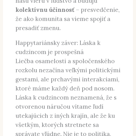
našu vieru v ľudstvo a budujú
kolektívnu účinnosť
– presvedčenie,
že ako komunita sa vieme spojiť a
presadiť zmenu.
Happytariánsky záver: Láska k
cudzincom je prospešná
Liečba osamelosti a spoločenského
rozkolu nezačína veľkými politickými
gestami, ale prchavými interakciami,
ktoré máme každý deň pod nosom.
Láska k cudzincom neznamená, že s
otvorenou náručou vítame ľudí
utekajúcich z iných krajín, ale že ku
všetkým, ktorých stretnete sa
správate vľúdne. Nie je to politika,