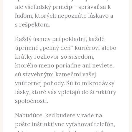
ale všeľudský princíp – správať sa k
ľuďom, ktorých nepoznáte láskavo a
s rešpektom.
Každý úsmev pri pokladni, každé
úprimné „pekný deň“ kuriérovi alebo
krátky rozhovor so susedom,
ktorého meno poriadne ani neviete,
sú stavebnými kameňmi vašej
vnútornej pohody. Sú to mikrodávky
lásky, ktoré vás vpletajú do štruktúry
spoločnosti.
Nabudúce, keď budete v rade na
pošte inštinktívne vyťahovať telefón,