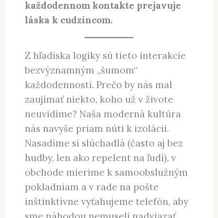
každodennom kontakte prejavuje
láska k cudzincom.
Z hľadiska logiky sú tieto interakcie
bezvýznamným „šumom“
každodennosti. Prečo by nás mal
zaujímať niekto, koho už v živote
neuvidíme? Naša moderná kultúra
nás navyše priam núti k izolácii.
Nasadíme si slúchadlá (často aj bez
hudby, len ako repelent na ľudí), v
obchode mierime k samoobslužným
pokladniam a v rade na pošte
inštinktívne vyťahujeme telefón, aby
sme náhodou nemuseli nadviazať