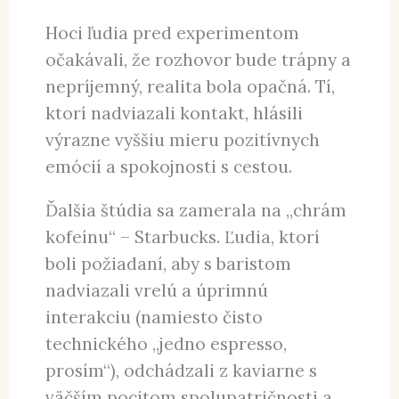
Hoci ľudia pred experimentom
očakávali, že rozhovor bude trápny a
nepríjemný, realita bola opačná. Tí,
ktorí nadviazali kontakt, hlásili
výrazne vyššiu mieru pozitívnych
emócií a spokojnosti s cestou.
Ďalšia štúdia sa zamerala na „chrám
kofeínu“ – Starbucks. Ľudia, ktorí
boli požiadaní, aby s baristom
nadviazali vrelú a úprimnú
interakciu (namiesto čisto
technického „jedno espresso,
prosím“), odchádzali z kaviarne s
väčším pocitom spolupatričnosti a