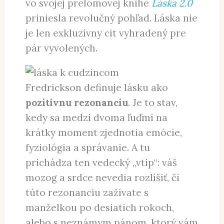
vo svojej prelomovej knihe
Láska 2.0
priniesla revolučný pohľad. Láska nie
je len exkluzívny cit vyhradený pre
pár vyvolených.
Fredrickson definuje lásku ako
pozitívnu rezonanciu
. Je to stav,
kedy sa medzi dvoma ľuďmi na
krátky moment zjednotia emócie,
fyziológia a správanie. A tu
prichádza ten vedecký „vtip“: váš
mozog a srdce nevedia rozlíšiť, či
túto rezonanciu zažívate s
manželkou po desiatich rokoch,
alebo s neznámym pánom, ktorý vám