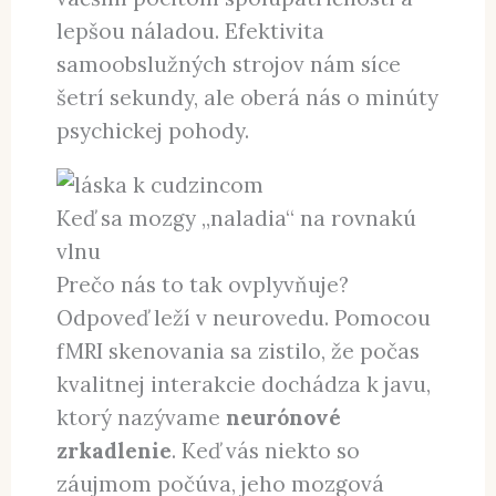
lepšou náladou. Efektivita
samoobslužných strojov nám síce
šetrí sekundy, ale oberá nás o minúty
psychickej pohody.
Keď sa mozgy „naladia“ na rovnakú
vlnu
Prečo nás to tak ovplyvňuje?
Odpoveď leží v neurovedu. Pomocou
fMRI skenovania sa zistilo, že počas
kvalitnej interakcie dochádza k javu,
ktorý nazývame
neurónové
zrkadlenie
. Keď vás niekto so
záujmom počúva, jeho mozgová