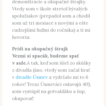
demonštrácie a okupačné štrajky.
Vtedy som v škole stretol bývalých
spolužiakov (prepadol som a chodil
som už tri mesiace s novými a ešte
cudzejšími ľuďmi do ročníka) a tí mi
hovoria:
Prídi na okupačný štrajk
Vezmi si spacák, budeme spať
v aule.
A tak, keď som išiel zo skúšky
z divadla (áno, vtedy som začal hrať
v
divadle Úsmev
a vydržalo mi to 6
rokov! Teraz Úsmeváci oslavujú 40!),
som vystúpil na gotvalďáku a šup,
okupovať!