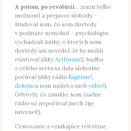
A potom, po revolúcii
… zrazu toľko
možností a prejavov slobody –
študoval som, čo som dovtedy
v podstate nemohol – psychológiu,
vychádzali knihy, o ktorých som
dovtedy ani nevedel, že by mohli
existovať (díky
Artfórum
!), hudba
z celého sveta sa dala slobodne
počúvať (díky rádio
Ragtime
!,
dokonca
som našiel o nich
video!
).
Odvtedy, čo zaniklo, som žiadne
rádio už nepočúval (nech žije
internet!).
Cestovanie a vznikajúce televízne