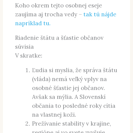
Koho okrem tejto osobnej eseje
zaujíma aj trocha vedy –
tak tú nájde
napríklad tu.
Riadenie štátu a šťastie občanov
súvisia
V skratke:
Ľudia si myslia, že správa štátu
(vláda) nemá veľký vplyv na
osobné šťastie jej občanov.
Avšak sa mýlia. A Slovenskí
občania to posledné roky cítia
na vlastnej koži.
Prežívanie stability v krajine,
regióne aj vo svete zvyšuje