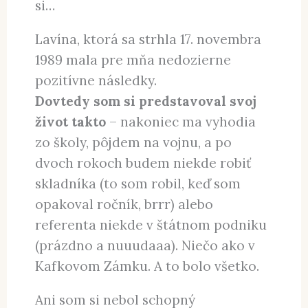
si…
Lavína, ktorá sa strhla 17. novembra
1989 mala pre mňa nedozierne
pozitívne následky.
Dovtedy som si predstavoval svoj
život takto
– nakoniec ma vyhodia
zo školy, pôjdem na vojnu, a po
dvoch rokoch budem niekde robiť
skladníka (to som robil, keď som
opakoval ročník, brrr) alebo
referenta niekde v štátnom podniku
(prázdno a nuuudaaa). Niečo ako v
Kafkovom Zámku. A to bolo všetko.
Ani som si nebol schopný