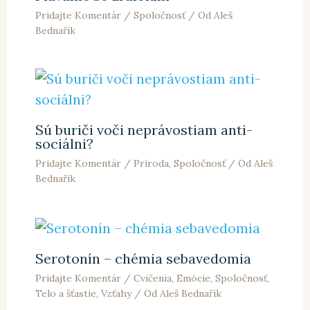
Pridajte Komentár
/
Spoločnosť
/ Od
Aleš
Bednařík
Sú buriči voči neprávostiam anti-
sociálni?
Pridajte Komentár
/
Príroda
,
Spoločnosť
/ Od
Aleš
Bednařík
Serotonín – chémia sebavedomia
Pridajte Komentár
/
Cvičenia
,
Emócie
,
Spoločnosť
,
Telo a šťastie
,
Vzťahy
/ Od
Aleš Bednařík