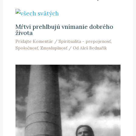
Mŕtvi prehlbujú vnímanie dobrého
života
Pridajte Komentár
/
Spiritualita - prepojenosť
,
Spoločnosť
,
Zmysluplnosť
/ Od
Aleš Bednařík