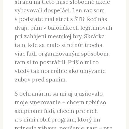
stranu na tieto naše slobodné akcie
vybavovali dospeláci. Len raz som
v podstate mal stret s ŠTB, keď nás
dvaja páni v baloňákoch legitimovali
pri zahájení mestskej hry. Skrátka
tam, kde sa malo stretnúť trocha
viac ľudí organizovaným spôsobom,
tam si to postrážili. Prišlo mi to
vtedy tak normálne ako umývanie
zubov pred spaním.
S ochranármi sa mi aj ujasňovalo
moje smerovanie – chcem robiť so
skupinami ľudí, chcem pre nich
a s nimi robiť program, ktorý im
prinesie zábavu, poučenie, rast – pre