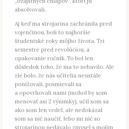
„ozajstných chlapov“, ktorí ju
absolvovali.
Aj keď ma strojarina zachránila pred
vojenčinou, boli to najhoršie
študentské roky môjho života. Tri
semestre pred revolúciou, a
opakovanie ročník. To bol len
dôsledok toho, že ma to nebavilo. Ale
zlé bolo, že nás učitelia neustále
ponižovali, posmievali sa
a opovrhovali nami (mohol by som
menovať asi 2 výnimky), učil som sa
ako som len vedel, ale nedokázal
som sa nič naučiť, lebo mi nič so
strojarinou nedávalo zmysel s mojím