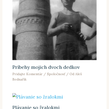
Príbehy mojich dvoch dedkov
Pridajte Komentár
/
Spoločnosť
/ Od
Aleš
Bednařík
Plávanie so žralokmi