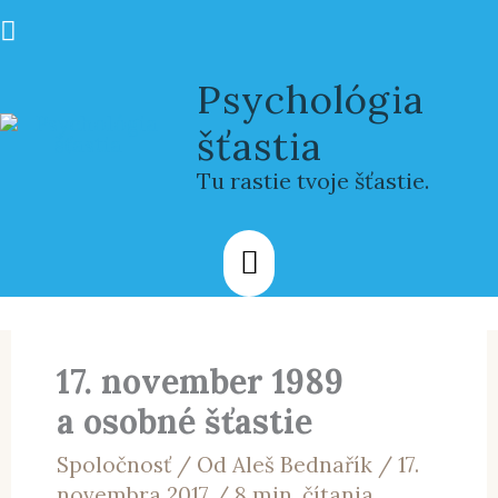
Preskočiť
Hľadať
na
Hlavné
obsah
Psychológia
Menu
šťastia
Tu rastie tvoje šťastie.
17. november 1989
a osobné šťastie
Spoločnosť
/ Od
Aleš Bednařík
/
17.
novembra 2017
/
8 min. čítania