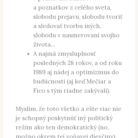
a poznatkov z celého sveta,
slobodu prejavu, slobodu tvoriť
a sledovať tvorbu iných,
slobodu v nasmerovaní svojho
života…
A najmä zmysluplnosť
posledných 28 rokov, a od roku
1989 aj nádej a optimizmus do
budúcnosti (aj keď Mečiar a
Fico s tým riadne zakývali).
Myslím, že toto všetko a ešte viac nie
je schopný poskytnúť iný politický
režim ako ten demokratický (no,
možno okrem tej voňavej dievčiny).