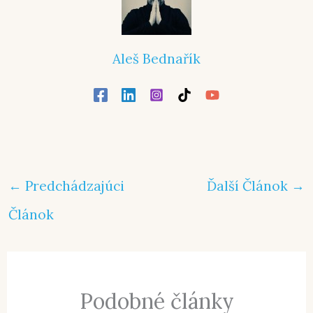
Aleš Bednařík
←
Predchádzajúci
Ďalší Článok
→
Článok
Podobné články