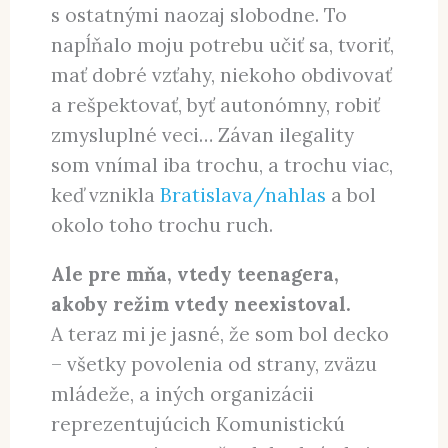
s ostatnými naozaj slobodne. To
napĺňalo moju potrebu učiť sa, tvoriť,
mať dobré vzťahy, niekoho obdivovať
a rešpektovať, byť autonómny, robiť
zmysluplné veci… Závan ilegality
som vnímal iba trochu, a trochu viac,
keď vznikla
Bratislava/nahlas
a bol
okolo toho trochu ruch.
Ale pre mňa, vtedy teenagera,
akoby režim vtedy neexistoval.
A teraz mi je jasné, že som bol decko
– všetky povolenia od strany, zväzu
mládeže, a iných organizácii
reprezentujúcich Komunistickú