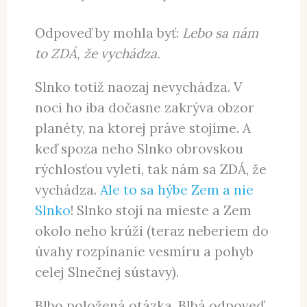
nemá ani zámer.
A navyše Slnko nevychádza.
Lebo Slnko nerobí ten pohyb
vychádzania spoza obzoru.
Odpoveď by mohla byť:
Lebo sa nám
to ZDÁ, že vychádza.
Slnko totiž naozaj nevychádza. V
noci ho iba dočasne zakrýva obzor
planéty, na ktorej práve stojíme. A
keď spoza neho Slnko obrovskou
rýchlosťou vyletí, tak nám sa ZDÁ, že
vychádza.
Ale to sa hýbe Zem a nie
Slnko
! Slnko stojí na mieste a Zem