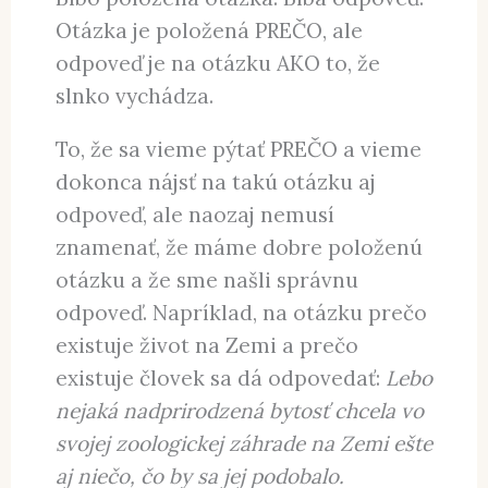
okolo neho krúži (teraz neberiem do
úvahy rozpínanie vesmíru a pohyb
celej Slnečnej sústavy).
Blbo položená otázka. Blbá odpoveď.
Otázka je položená PREČO, ale
odpoveď je na otázku AKO to, že
slnko vychádza.
To, že sa vieme pýtať PREČO a vieme
dokonca nájsť na takú otázku aj
odpoveď, ale naozaj nemusí
znamenať, že máme dobre položenú
otázku a že sme našli správnu
odpoveď. Napríklad, na otázku prečo
existuje život na Zemi a prečo