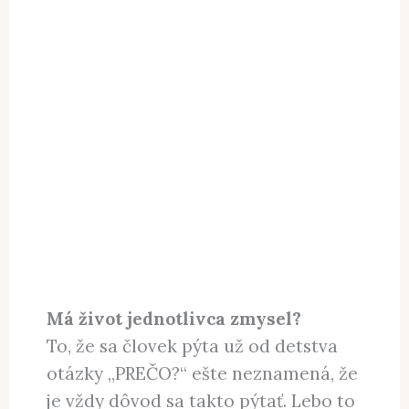
ľudských vlastností, ktoré nás vedú k
nutkaniu pýtať sa na zmysel nášho
života.