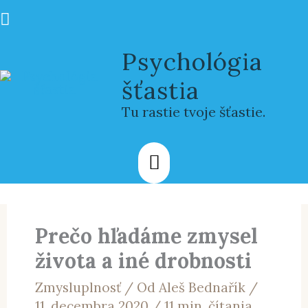
Preskočiť
Hľadať
na
Hlavné
obsah
Psychológia
Menu
šťastia
Tu rastie tvoje šťastie.
Prečo hľadáme zmysel
života a iné drobnosti
Zmysluplnosť
/ Od
Aleš Bednařík
/
11. decembra 2020
/
11 min. čítania