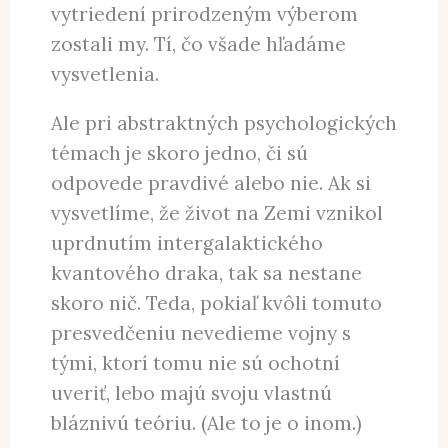
alebo nedbali na šuchot v kríkoch,
tak ich zožral tiger a nestihli to ani
oľutovať. Tí, čo rýchlo nenašli
vysvetlenie, neprežili. A tak sme tu
vytriedení prirodzeným výberom
zostali my. Tí, čo všade hľadáme
vysvetlenia.
Ale pri abstraktných psychologických
témach je skoro jedno, či sú
odpovede pravdivé alebo nie. Ak si
vysvetlíme, že život na Zemi vznikol
uprdnutím intergalaktického
kvantového draka, tak sa nestane
skoro nič. Teda, pokiaľ kvôli tomuto