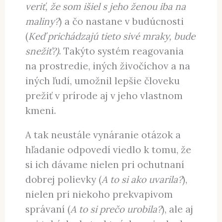
Keď sme vedeli nájsť vysvetlenia,
vedeli sme lepšie predpovedať
niekoho správanie (
Bude mi náčelník
veriť, že som išiel
s jeho ženou
iba
na
maliny?
) a čo nastane v budúcnosti
(
Keď prichádzajú tieto sivé mraky, bude
snežiť?)
. Takýto systém reagovania
na prostredie, iných živočíchov a na
iných ľudí, umožnil lepšie človeku
prežiť v prírode aj v jeho vlastnom
kmeni.
A tak neustále vynáranie otázok a
hľadanie odpovedí viedlo k tomu, že