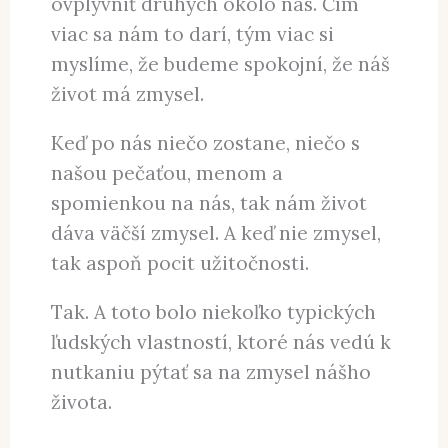
pojem transcendencia.
Chceme mať presah. Chceme mať
vplyv. Chceme zmeniť svet a
ovplyvniť druhých okolo nás. Čím
viac sa nám to darí, tým viac si
myslíme, že budeme spokojní, že náš
život má zmysel.
Keď po nás niečo zostane, niečo s
našou pečaťou, menom a
spomienkou na nás, tak nám život
dáva väčší zmysel. A keď nie zmysel,
tak aspoň pocit užitočnosti.
Tak. A toto bolo niekoľko typických