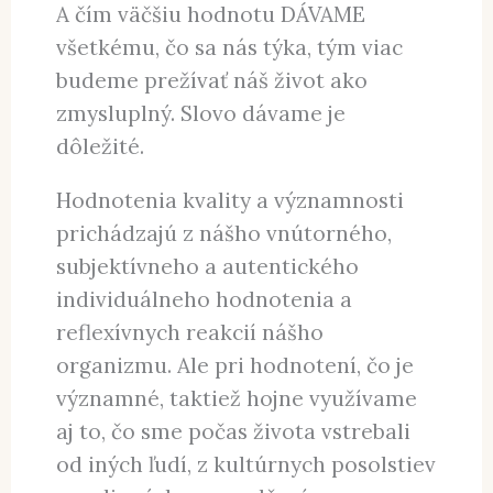
Dve knihy a videokurz pre lepšie
vzťahy a duševné zdravie a pohodu.
(klikni na obrázky)
A čím väčšiu hodnotu DÁVAME
všetkému, čo sa nás týka, tým viac
budeme prežívať náš život ako
zmysluplný. Slovo dávame je
dôležité.
Hodnotenia kvality a významnosti
prichádzajú z nášho vnútorného,
subjektívneho a autentického
individuálneho hodnotenia a
reflexívnych reakcií nášho