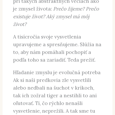
si ich dávame nielen pri ochutnaní
dobrej polievky (
A to si ako uvarila?
),
nielen pri niekoho prekvapivom
správaní (
A to si prečo urobila?
), ale aj
pri takých abstraktných veciach ako
je zmysel života:
Prečo žijeme? Prečo
existuje život? Aký zmysel má môj
život?
A tisícročia svoje vysvetlenia
upravujeme a spresňujeme. Slúžia na
to, aby nám pomáhali pochopiť a
podľa toho sa zariadiť. Teda prežiť.
Hľadanie zmyslu je evolučná potreba
Ak si naši predkovia zle vysvetlili