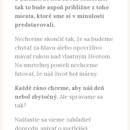
zmysel nedáva. Potrebujeme niekam
smerovať.
Predstavujeme si seba v budúcnosti
a dúfame, že keď sa raz obzrieme,
tak to bude aspoň približne z toho
miesta, ktoré sme si v minulosti
predstavovali.
Nechceme skončiť tak, že sa budeme
chytať za hlavu alebo opovržlivo
mávať rukou nad vlastným životom.
Na smrteľnej posteli nechceme
ľutovať, že náš život bol márny.
Každé ráno chceme, aby náš deň