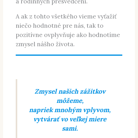
organizmu. Ale pri hodnotení, čo je
významné, taktiež hojne využívame
aj to, čo sme počas života vstrebali
od iných ľudí, z kultúrnych posolstiev
a rodinných presvedčení.
A ak z tohto všetkého vieme vyťažiť
niečo hodnotné pre nás, tak to
pozitívne ovplyvňuje ako hodnotíme
zmysel nášho života.
Zmysel našich zážitkov