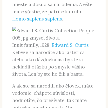
Ste víťazná spermia (
jedna z
niekoľkých sto miliónov
) v
oplodnenom vajíčku, ktorému sa
podarilo uhniezdiť na správnom
mieste a dožilo sa narodenia. A ešte
máte šťastie, že patríte k druhu
Homo
sapiens sapiens
.
Inuit family, 1928,
Edward S. Curtis
Kebyže sa narodíte ako jašterica
alebo ako dážďovka asi by ste si
nekládli otázku po zmysle vášho
života. Len by ste ho žili a basta.