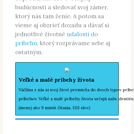
nebol zbytočný.
Ale správame sa
tak?
Našťastie sa vieme zahľadieť
dopredu, snívať o svetlejšej
budúcnosti a sledovať svoj zámer,
ktorý nás tam ženie. A potom sa
vieme aj obzrieť dozadu a dávať si
jednotlivé životné
udalosti do
príbehu
, ktorý rozprávame sebe aj
ostatným.
Veľké a malé príbehy života
Väčšina z nás si svoj život premieňa do dvoch typov príb