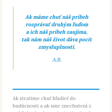
príbehov. Veľké a malé príbehy života určujú našu identitu
(menej ako 9 minút čítania, 1111 slov)
Ak
máme chuť
náš príbeh
rozprávať druhým ľuďom
a ich náš príbeh zaujíma,
tak nám náš život dáva pocit
zmysluplnosti.
A.B.