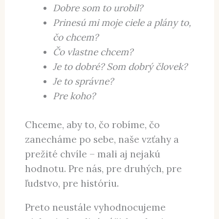
Dobre som to urobil?
Prinesú mi moje ciele a plány to,
čo chcem?
Čo vlastne chcem?
Je to dobré? Som dobrý človek?
Je to správne?
Pre koho?
Chceme, aby to, čo robíme, čo
zanecháme po sebe, naše vzťahy a
prežité chvíle – mali aj nejakú
hodnotu. Pre nás, pre druhých, pre
ľudstvo, pre históriu.
Preto neustále vyhodnocujeme