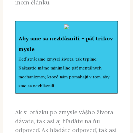
ho musíme vytvárať sami. Našťastie
nám v tom naša myseľ výdatne
pomáha. Niektoré mechanizmy som
vysvetlil tu a niektoré vysvetľujem v
inom článku.
Aby sme sa nezbláznili – päť trikov
mysle
Keď strácame zmysel života, tak trpíme.
Našťastie máme minimálne päť mentálnych
mechanizmov, ktoré nám pomáhajú v tom, aby
sme sa nezbláznili.