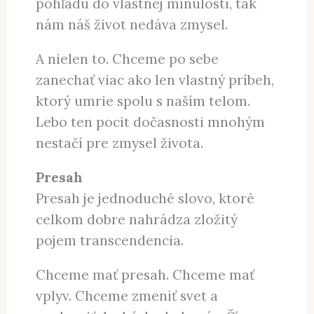
Ak stratíme chuť hľadieť do
budúcnosti a ak sme znechutení z
pohľadu do vlastnej minulosti, tak
nám náš život nedáva zmysel.
A nielen to. Chceme po sebe
zanechať viac ako len vlastný príbeh,
ktorý umrie spolu s naším telom.
Lebo ten pocit dočasnosti mnohým
nestačí pre zmysel života.
Presah
Presah je jednoduché slovo, ktoré
celkom dobre nahrádza zložitý