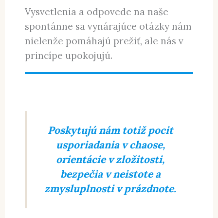
presvedčeniu nevedieme vojny s
tými, ktorí tomu nie sú ochotní
uveriť, lebo majú svoju vlastnú
bláznivú teóriu. (Ale to je o inom.)
Vysvetlenia a odpovede na naše
spontánne sa vynárajúce otázky nám
nielenže pomáhajú prežiť, ale nás v
princípe upokojujú.
Poskytujú nám totiž pocit
usporiadania v chaose,