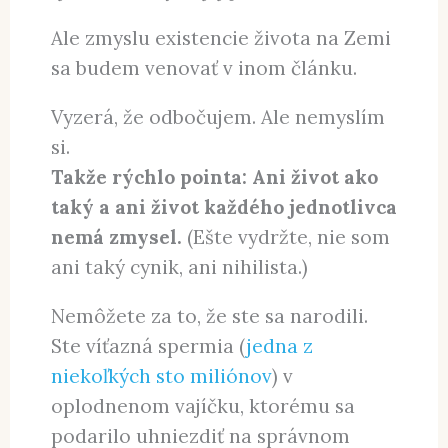
existuje človek sa dá odpovedať:
Lebo
nejaká nadprirodzená bytosť chcela vo
svojej zoologickej záhrade na Zemi ešte
aj niečo, čo by sa jej podobalo.
Ale zmyslu existencie života na Zemi
sa budem venovať v inom článku.
Vyzerá, že odbočujem. Ale nemyslím
si.
Takže rýchlo pointa: Ani život ako
taký a ani život každého jednotlivca
nemá zmysel.
(Ešte vydržte, nie som
ani taký cynik, ani nihilista.)
Nemôžete za to, že ste sa narodili.