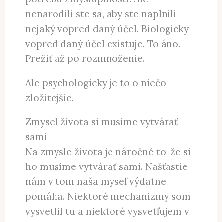
A ak ste sa narodili ako človek, máte
vedomie, chápete súvislosti,
hodnotíte, čo prežívate, tak máte
potrebu zmysluplnosti. Ale
nenarodili ste sa, aby ste naplnili
nejaký vopred daný účel. Biologicky
vopred daný účel existuje. To áno.
Prežiť až po rozmnoženie.
Ale psychologicky je to o niečo
zložitejšie.
Zmysel života si musíme vytvárať
sami
Na zmysle života je náročné to, že si