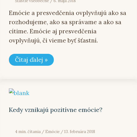
Šťastie všeobecne
/
6. mája 2018
Emócie a presvedčenia ovplyvňujú ako sa
rozhodujeme, ako sa správame a ako sa
cítime. Emócie aj presvedčenia
ovplyvňujú, či vieme byť šťastní.
Čítaj ďalej »
Kedy
vznikajú
pozitívne
emócie?
Kedy vznikajú pozitívne emócie?
4 min. čítania
/
Emócie
/
13. februára 2018