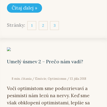
Čítaj ďalej »
Stránky:
1
2
3
Umelý
úsmev
2
–
Umelý úsmev 2 – Prečo nám vadí?
Prečo
nám
vadí?
8 min. čítania
/
Emócie
,
Optimizmus
/
13. júla 2018
Voči optimistom sme podozrievaví a
pesimisti nám lezú na nervy. Keď sme
však obklopení optimistami, lepšie sa