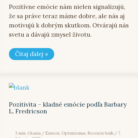
Pozitívne emócie nám nielen signalizujú,
že sa práve teraz máme dobre, ale nás aj
motivujú k dobrým skutkom. Otvárajú nás
svetu a dávajú zmysel životu.
Čítaj ďalej »
Pozitivita
–
kladné
emócie
Pozitivita – kladné emócie podľa Barbary
podľa
L. Fredricson
Barbary
L.
Fredricson
3 min. čítania
/
Emócie
,
Optimizmus
,
Recenzie kníh
/
7.