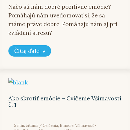
Načo sú nám dobré pozitívne emócie?
Pomáhajú nám uvedomovať si, že sa
máme práve dobre. Pomáhajú nám aj pri
zvládaní stresu?
Čítaj ďalej »
Ako
skrotiť
emócie
–
Ako skrotiť emócie – Cvičenie Všímavosti
Cvičenie
č. 1
Všímavosti
č.
1
5 min. čítania
/
Cvičenia
,
Emócie
,
Všímavosť -