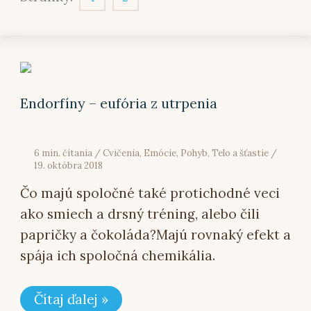
Endorfíny
–
eufória
z
Endorfíny – eufória z utrpenia
utrpenia
6 min. čítania
/
Cvičenia
,
Emócie
,
Pohyb
,
Telo a šťastie
/
19. októbra 2018
Čo majú spoločné také protichodné veci
ako smiech a drsný tréning, alebo čili
papričky a čokoláda?Majú rovnaký efekt a
spája ich spoločná chemikália.
Čítaj ďalej »