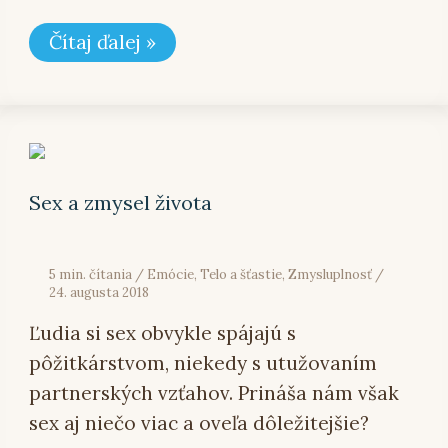
Čítaj ďalej »
Sex
a zmysel
života
Sex a zmysel života
5 min. čítania
/
Emócie
,
Telo a šťastie
,
Zmysluplnosť
/
24. augusta 2018
Ľudia si sex obvykle spájajú s
pôžitkárstvom, niekedy s utužovaním
partnerských vzťahov. Prináša nám však
sex aj niečo viac a oveľa dôležitejšie?