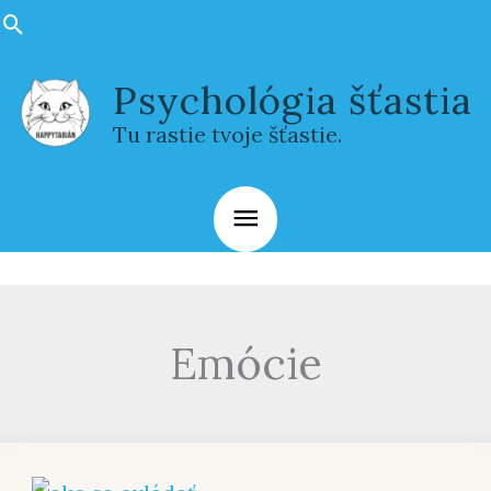
Preskočiť
Hľadať
na
Hlavné
obsah
Psychológia šťastia
Menu
Tu rastie tvoje šťastie.
Emócie
Chcete