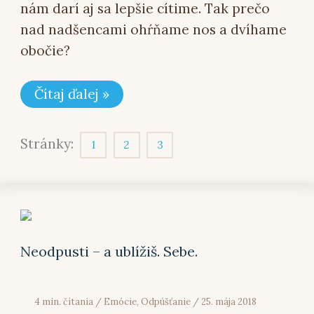
nám darí aj sa lepšie cítime. Tak prečo
nad nadšencami ohŕňame nos a dvíhame
obočie?
Čítaj ďalej »
Stránky:
1
2
3
Neodpusti
–
a
ublížiš.
Neodpusti – a ublížiš. Sebe.
Sebe.
4 min. čítania
/
Emócie
,
Odpúšťanie
/
25. mája 2018