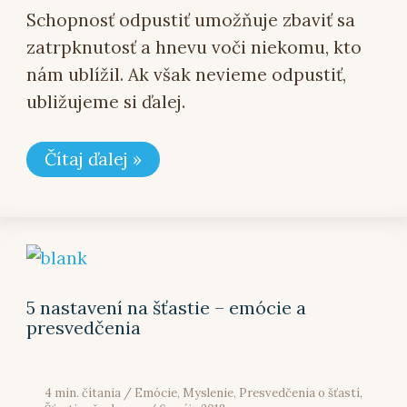
Schopnosť odpustiť umožňuje zbaviť sa
zatrpknutosť a hnevu voči niekomu, kto
nám ublížil. Ak však nevieme odpustiť,
ubližujeme si ďalej.
Čítaj ďalej »
5
nastavení
na
šťastie
5 nastavení na šťastie – emócie a
–
presvedčenia
emócie
a
presvedčenia
4 min. čítania
/
Emócie
,
Myslenie
,
Presvedčenia o šťastí
,