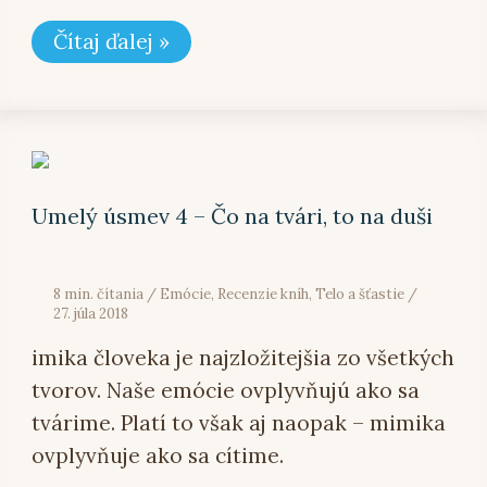
Čítaj ďalej »
Umelý
úsmev
4
–
Umelý úsmev 4 – Čo na tvári, to na duši
Čo
na
tvári,
to
8 min. čítania
/
Emócie
,
Recenzie kníh
,
Telo a šťastie
/
na
27. júla 2018
duši
imika človeka je najzložitejšia zo všetkých
tvorov. Naše emócie ovplyvňujú ako sa
tvárime. Platí to však aj naopak – mimika
ovplyvňuje ako sa cítime.