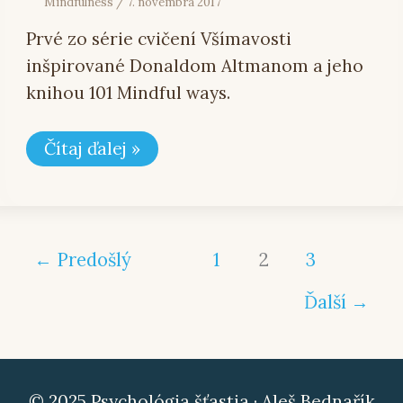
Mindfulness
/
7. novembra 2017
Prvé zo série cvičení Všímavosti
inšpirované Donaldom Altmanom a jeho
knihou 101 Mindful ways.
Čítaj ďalej »
←
Predošlý
1
2
3
Ďalší
→
© 2025 Psychológia šťastia · Aleš Bednařík