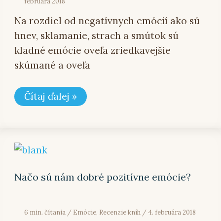
februára 2018
Na rozdiel od negatívnych emócií ako sú
hnev, sklamanie, strach a smútok sú
kladné emócie oveľa zriedkavejšie
skúmané a oveľa
Čítaj ďalej »
Načo
sú
nám
dobré
Načo sú nám dobré pozitívne emócie?
pozitívne
emócie?
6 min. čítania
/
Emócie
,
Recenzie kníh
/
4. februára 2018