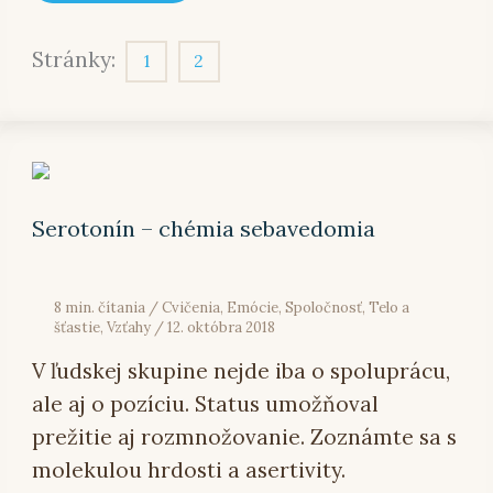
Stránky:
1
2
Serotonín
–
chémia
sebavedomia
Serotonín – chémia sebavedomia
8 min. čítania
/
Cvičenia
,
Emócie
,
Spoločnosť
,
Telo a
šťastie
,
Vzťahy
/
12. októbra 2018
V ľudskej skupine nejde iba o spoluprácu,
ale aj o pozíciu. Status umožňoval
prežitie aj rozmnožovanie. Zoznámte sa s
molekulou hrdosti a asertivity.