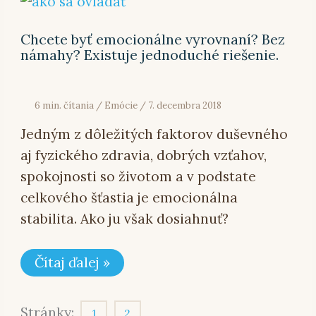
byť
emocionálne
vyrovnaní?
Chcete byť emocionálne vyrovnaní? Bez
Bez
námahy? Existuje jednoduché riešenie.
námahy?
Existuje
jednoduché
riešenie.
6 min. čítania
/
Emócie
/
7. decembra 2018
Jedným z dôležitých faktorov duševného
aj fyzického zdravia, dobrých vzťahov,
spokojnosti so životom a v podstate
celkového šťastia je emocionálna
stabilita. Ako ju však dosiahnuť?
Čítaj ďalej »
Stránky:
1
2